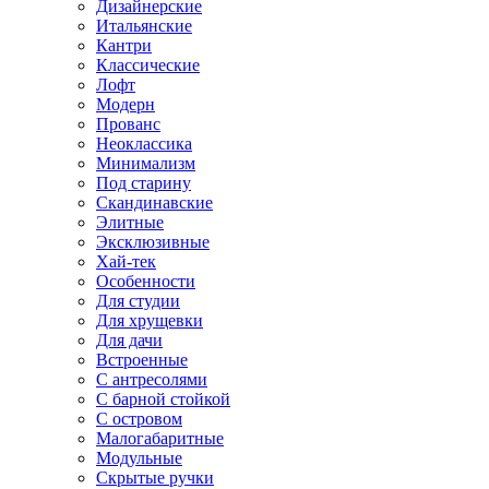
Дизайнерские
Итальянские
Кантри
Классические
Лофт
Модерн
Прованс
Неоклассика
Минимализм
Под старину
Скандинавские
Элитные
Эксклюзивные
Хай-тек
Особенности
Для студии
Для хрущевки
Для дачи
Встроенные
С антресолями
С барной стойкой
С островом
Малогабаритные
Модульные
Скрытые ручки