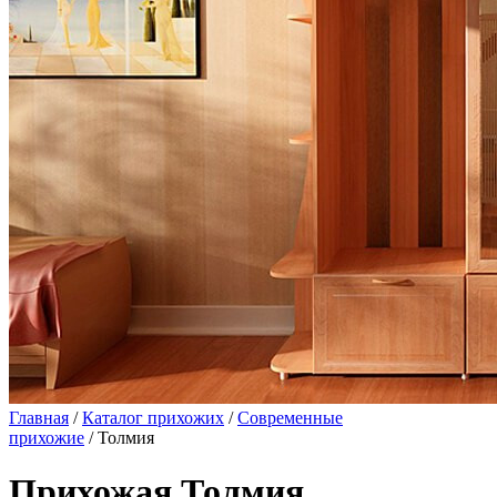
Главная
/
Каталог прихожих
/
Современные
прихожие
/ Толмия
Прихожая Толмия