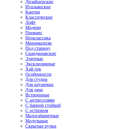
Дизайнерские
Итальянские
Кантри
Классические
Лофт
Модерн
Прованс
Неоклассика
Минимализм
Под старину
Скандинавские
Элитные
Эксклюзивные
Хай-тек
Особенности
Для студии
Для хрущевки
Для дачи
Встроенные
С антресолями
С барной стойкой
С островом
Малогабаритные
Модульные
Скрытые ручки