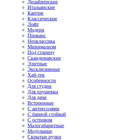
Дизайнерские
Итальянские
Кантри
Классические
Лофт
Модерн
Прованс
Неоклассика
Минимализм
Под старину
Скандинавские
Элитные
Эксклюзивные
Хай-тек
Особенности
Для студии
Для хрущевки
Для дачи
Встроенные
С антресолями
С барной стойкой
С островом
Малогабаритные
Модульные
Скрытые ручки