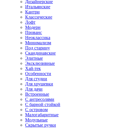
Дизайнерские
Итальянские
Кантри
Классические
Лофт
Модерн
Прованс
Неоклассика
Минимализм
Под старину
Скандинавские
Элитные
Эксклюзивные
Хай-тек
Особенности
Для студии
Для хрущевки
Для дачи
Встроенные
С антресолями
С барной стойкой
С островом
Малогабаритные
Модульные
Скрытые ручки