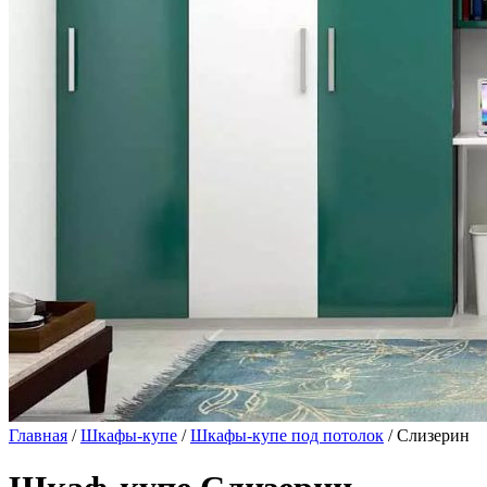
Главная
/
Шкафы-купе
/
Шкафы-купе под потолок
/ Слизерин