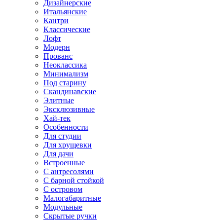
Дизайнерские
Итальянские
Кантри
Классические
Лофт
Модерн
Прованс
Неоклассика
Минимализм
Под старину
Скандинавские
Элитные
Эксклюзивные
Хай-тек
Особенности
Для студии
Для хрущевки
Для дачи
Встроенные
С антресолями
С барной стойкой
С островом
Малогабаритные
Модульные
Скрытые ручки