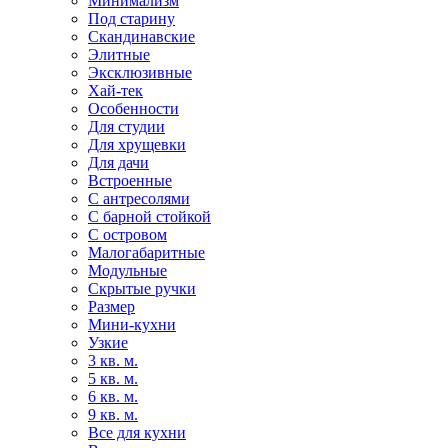
Минимализм
Под старину
Скандинавские
Элитные
Эксклюзивные
Хай-тек
Особенности
Для студии
Для хрущевки
Для дачи
Встроенные
С антресолями
С барной стойкой
С островом
Малогабаритные
Модульные
Скрытые ручки
Размер
Мини-кухни
Узкие
3 кв. м.
5 кв. м.
6 кв. м.
9 кв. м.
Все для кухни