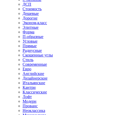
ДСП
Стоимость
Дешевые
Дорогие
Эконом-класс
Элитные
Форма
П-образные
Угловые
Прямые
Радиусные
Скошенные углы
Стиль
Современные
Евро
Английские
Дизайнерские
Итальянские
Кантри
Классические
Лофт
Модерн
Прованс
Неоклассика