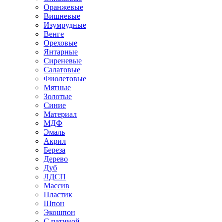
Оранжевые
Вишневые
Изумрудные
Венге
Ореховые
Янтарные
Сиреневые
Салатовые
Фиолетовые
Мятные
Золотые
Синие
Материал
МДФ
Эмаль
Акрил
Береза
Дерево
Дуб
ЛДСП
Массив
Пластик
Шпон
Экошпон
С патиной