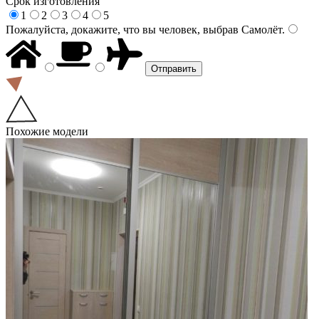
Срок изготовления
1
2
3
4
5
Пожалуйста, докажите, что вы человек, выбрав
Самолёт
.
Похожие модели