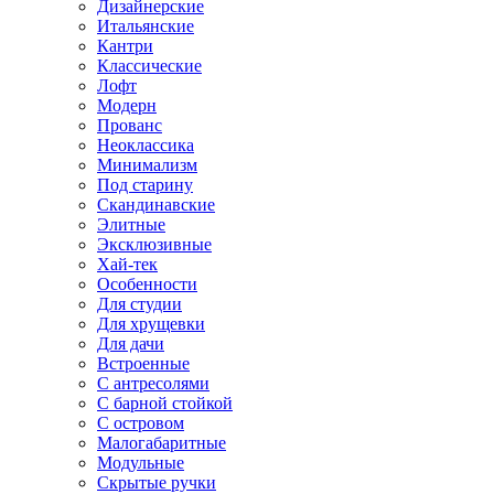
Дизайнерские
Итальянские
Кантри
Классические
Лофт
Модерн
Прованс
Неоклассика
Минимализм
Под старину
Скандинавские
Элитные
Эксклюзивные
Хай-тек
Особенности
Для студии
Для хрущевки
Для дачи
Встроенные
С антресолями
С барной стойкой
С островом
Малогабаритные
Модульные
Скрытые ручки