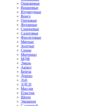
Оранжевые
Вишневые
Изумрудные
Венге
Ореховые
Янтарные
Сиреневые
Салатовые
Фиолетовые
Мятные
Золотые
Синие
Материал
МДФ
Эмаль
Акрил
Береза
Дерево
Дуб
ЛДСП
Массив
Пластик
Шпон
Экошпон
С патиной