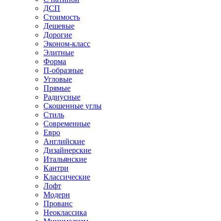
ДСП
Стоимость
Дешевые
Дорогие
Эконом-класс
Элитные
Форма
П-образные
Угловые
Прямые
Радиусные
Скошенные углы
Стиль
Современные
Евро
Английские
Дизайнерские
Итальянские
Кантри
Классические
Лофт
Модерн
Прованс
Неоклассика