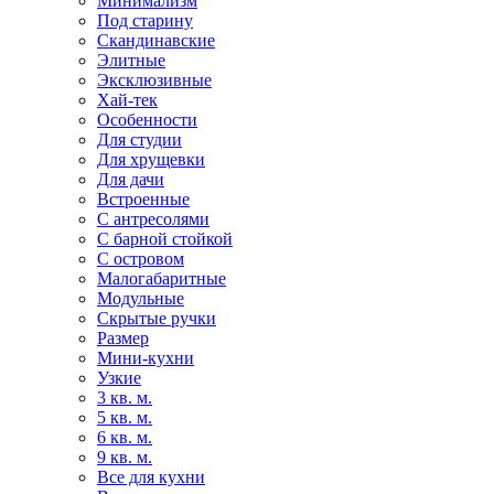
Минимализм
Под старину
Скандинавские
Элитные
Эксклюзивные
Хай-тек
Особенности
Для студии
Для хрущевки
Для дачи
Встроенные
С антресолями
С барной стойкой
С островом
Малогабаритные
Модульные
Скрытые ручки
Размер
Мини-кухни
Узкие
3 кв. м.
5 кв. м.
6 кв. м.
9 кв. м.
Все для кухни