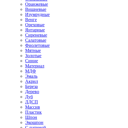
Оранжевые
Вишневые
Изумрудные
Венге
Ореховые
Янтарные
Сиреневые
Салатовые
Фиолетовые
Мятные
Золотые
Синие
Материал
МДФ
Эмаль
Акрил
Береза
Дерево
Дуб
ЛДСП
Массив
Пластик
Шпон
Экошпон
С патиной