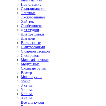
Минимализм
Под старину
Скандинавские
Элитные
Эксклюзивные
Хай-тек
Особенности
Для студии
Для хрущевки
Для дачи
Встроенные
С антресолями
С барной стойкой
С островом
Малогабаритные
Модульные
Скрытые ручки
Размер
Мини-кухни
Узкие
3 кв. м.
5 кв. м.
6 кв. м.
9 кв. м.
Все для кухни