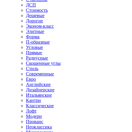
ДСП
Стоимость
Дешевые
Дорогие
Эконом-класс
Элитные
Форма
П-образные
Угловые
Прямые
Радиусные
Скошенные углы
Стиль
Современные
Евро
Английские
Дизайнерские
Итальянские
Кантри
Классические
Лофт
Модерн
Прованс
Неоклассика