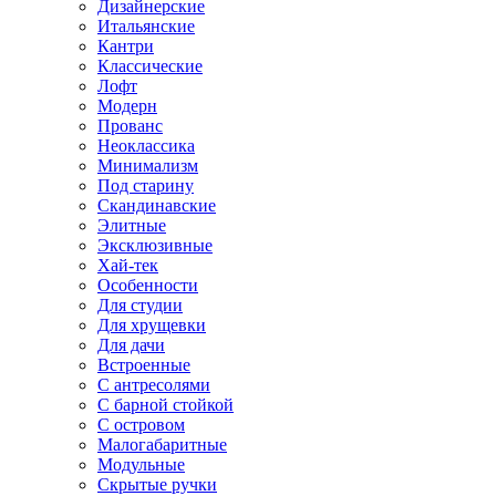
Дизайнерские
Итальянские
Кантри
Классические
Лофт
Модерн
Прованс
Неоклассика
Минимализм
Под старину
Скандинавские
Элитные
Эксклюзивные
Хай-тек
Особенности
Для студии
Для хрущевки
Для дачи
Встроенные
С антресолями
С барной стойкой
С островом
Малогабаритные
Модульные
Скрытые ручки