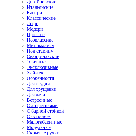
Дизайнерские
Итальянские
Кантри
Классические
Лофт
Модерн
Прованс
Неоклассика
Минимализм
Под старину
Скандинавские
Элитные
Эксклюзивные
Хай-тек
Особенности
Для студии
Для хрущевки
Для дачи
Встроенные
С антресолями
С барной стойкой
С островом
Малогабаритные
Модульные
Скрытые ручки