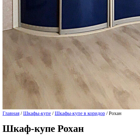
Главная
/
Шкафы-купе
/
Шкафы-купе в коридор
/ Рохан
Шкаф-купе Рохан