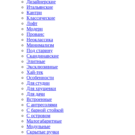
Дизайнерские
Итальянские
Кантри
Классические
Лофт
Модерн
Прованс
Неоклассика
Минимализм
Под старину
Скандинавские
Элитные
Эксклюзивные
Хай-тек
Особенности
Для студии
Для хрущевки
Для дачи
Встроенные
С антресолями
С барной стойкой
С островом
Малогабаритные
Модульные
Скрытые ручки