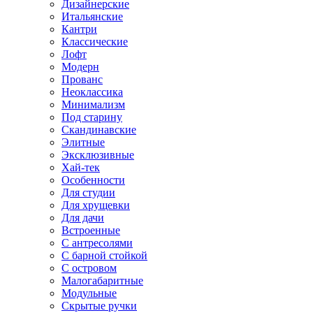
Дизайнерские
Итальянские
Кантри
Классические
Лофт
Модерн
Прованс
Неоклассика
Минимализм
Под старину
Скандинавские
Элитные
Эксклюзивные
Хай-тек
Особенности
Для студии
Для хрущевки
Для дачи
Встроенные
С антресолями
С барной стойкой
С островом
Малогабаритные
Модульные
Скрытые ручки