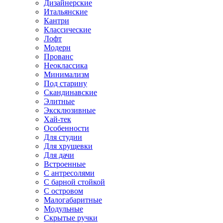
Дизайнерские
Итальянские
Кантри
Классические
Лофт
Модерн
Прованс
Неоклассика
Минимализм
Под старину
Скандинавские
Элитные
Эксклюзивные
Хай-тек
Особенности
Для студии
Для хрущевки
Для дачи
Встроенные
С антресолями
С барной стойкой
С островом
Малогабаритные
Модульные
Скрытые ручки