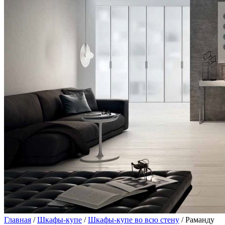
Главная
/
Шкафы-купе
/
Шкафы-купе во всю стену
/ Раманду