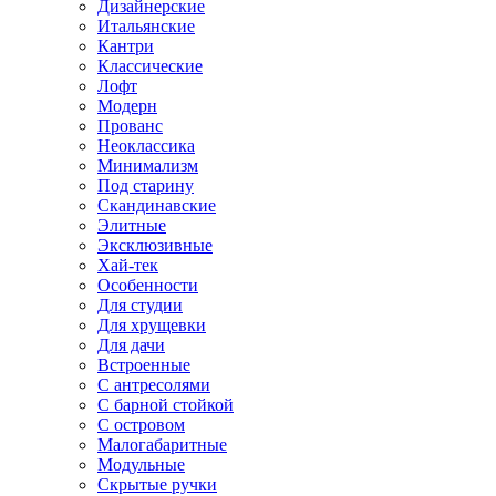
Дизайнерские
Итальянские
Кантри
Классические
Лофт
Модерн
Прованс
Неоклассика
Минимализм
Под старину
Скандинавские
Элитные
Эксклюзивные
Хай-тек
Особенности
Для студии
Для хрущевки
Для дачи
Встроенные
С антресолями
С барной стойкой
С островом
Малогабаритные
Модульные
Скрытые ручки