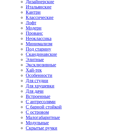
Дизайнерские
Итальянские
Кантри
Классические
Лофт
Модерн
Прованс
Неоклассика
Минимализм
Под старину
Скандинавские
Элитные
Эксклюзивные
Хай-тек
Особенности
Для студии
Для хрущевки
Для дачи
Встроенные
С антресолями
С барной стойкой
С островом
Малогабаритные
Модульные
Скрытые ручки