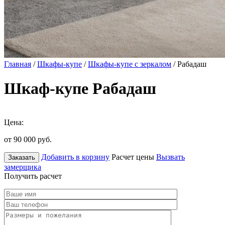
Главная
/
Шкафы-купе
/
Шкафы-купе с зеркалом
/ Рабадаш
Шкаф-купе Рабадаш
Цена:
от 90 000
руб.
Добавить в корзину
Расчет цены
Вызвать
Заказать
замерщика
Получить расчет