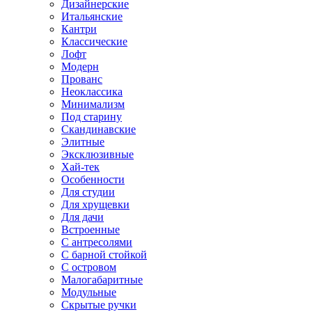
Дизайнерские
Итальянские
Кантри
Классические
Лофт
Модерн
Прованс
Неоклассика
Минимализм
Под старину
Скандинавские
Элитные
Эксклюзивные
Хай-тек
Особенности
Для студии
Для хрущевки
Для дачи
Встроенные
С антресолями
С барной стойкой
С островом
Малогабаритные
Модульные
Скрытые ручки