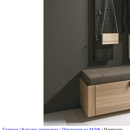
Главная
/
Каталог прихожих
/
Прихожие из МДФ
/ Портулак