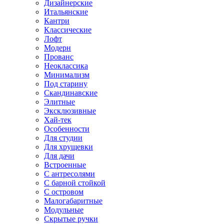
Дизайнерские
Итальянские
Кантри
Классические
Лофт
Модерн
Прованс
Неоклассика
Минимализм
Под старину
Скандинавские
Элитные
Эксклюзивные
Хай-тек
Особенности
Для студии
Для хрущевки
Для дачи
Встроенные
С антресолями
С барной стойкой
С островом
Малогабаритные
Модульные
Скрытые ручки