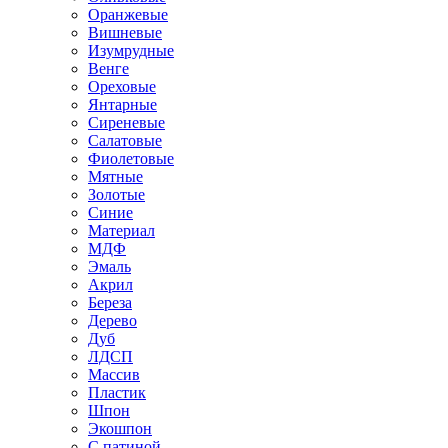
Оранжевые
Вишневые
Изумрудные
Венге
Ореховые
Янтарные
Сиреневые
Салатовые
Фиолетовые
Мятные
Золотые
Синие
Материал
МДФ
Эмаль
Акрил
Береза
Дерево
Дуб
ЛДСП
Массив
Пластик
Шпон
Экошпон
С патиной