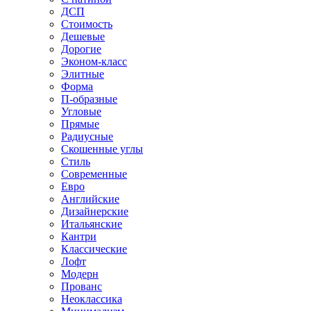
ДСП
Стоимость
Дешевые
Дорогие
Эконом-класс
Элитные
Форма
П-образные
Угловые
Прямые
Радиусные
Скошенные углы
Стиль
Современные
Евро
Английские
Дизайнерские
Итальянские
Кантри
Классические
Лофт
Модерн
Прованс
Неоклассика