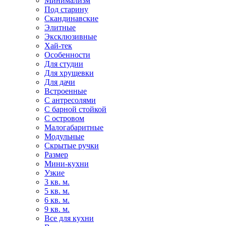
Минимализм
Под старину
Скандинавские
Элитные
Эксклюзивные
Хай-тек
Особенности
Для студии
Для хрущевки
Для дачи
Встроенные
С антресолями
С барной стойкой
С островом
Малогабаритные
Модульные
Скрытые ручки
Размер
Мини-кухни
Узкие
3 кв. м.
5 кв. м.
6 кв. м.
9 кв. м.
Все для кухни