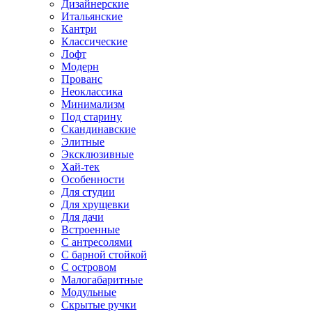
Дизайнерские
Итальянские
Кантри
Классические
Лофт
Модерн
Прованс
Неоклассика
Минимализм
Под старину
Скандинавские
Элитные
Эксклюзивные
Хай-тек
Особенности
Для студии
Для хрущевки
Для дачи
Встроенные
С антресолями
С барной стойкой
С островом
Малогабаритные
Модульные
Скрытые ручки