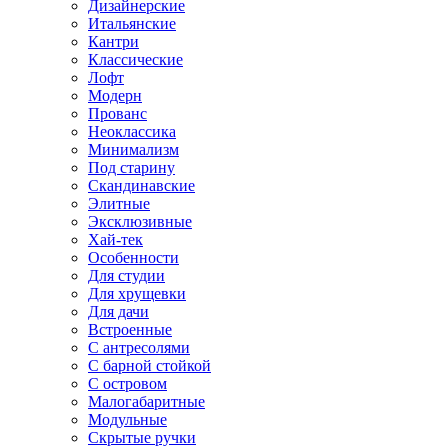
Дизайнерские
Итальянские
Кантри
Классические
Лофт
Модерн
Прованс
Неоклассика
Минимализм
Под старину
Скандинавские
Элитные
Эксклюзивные
Хай-тек
Особенности
Для студии
Для хрущевки
Для дачи
Встроенные
С антресолями
С барной стойкой
С островом
Малогабаритные
Модульные
Скрытые ручки