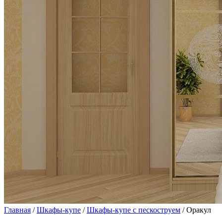
Главная
/
Шкафы-купе
/
Шкафы-купе с пескоструем
/ Оракул