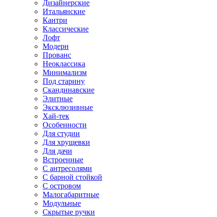
Дизайнерские
Итальянские
Кантри
Классические
Лофт
Модерн
Прованс
Неоклассика
Минимализм
Под старину
Скандинавские
Элитные
Эксклюзивные
Хай-тек
Особенности
Для студии
Для хрущевки
Для дачи
Встроенные
С антресолями
С барной стойкой
С островом
Малогабаритные
Модульные
Скрытые ручки