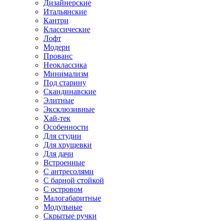
Дизайнерские
Итальянские
Кантри
Классические
Лофт
Модерн
Прованс
Неоклассика
Минимализм
Под старину
Скандинавские
Элитные
Эксклюзивные
Хай-тек
Особенности
Для студии
Для хрущевки
Для дачи
Встроенные
С антресолями
С барной стойкой
С островом
Малогабаритные
Модульные
Скрытые ручки