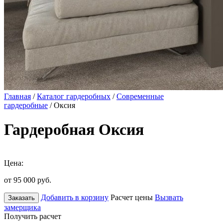
Главная
/
Каталог гардеробных
/
Современные
гардеробные
/ Оксия
Гардеробная Оксия
Цена:
от 95 000
руб.
Добавить в корзину
Расчет цены
Вызвать
Заказать
замерщика
Получить расчет