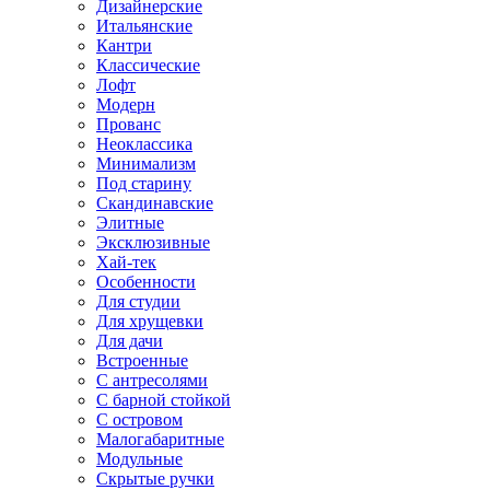
Дизайнерские
Итальянские
Кантри
Классические
Лофт
Модерн
Прованс
Неоклассика
Минимализм
Под старину
Скандинавские
Элитные
Эксклюзивные
Хай-тек
Особенности
Для студии
Для хрущевки
Для дачи
Встроенные
С антресолями
С барной стойкой
С островом
Малогабаритные
Модульные
Скрытые ручки