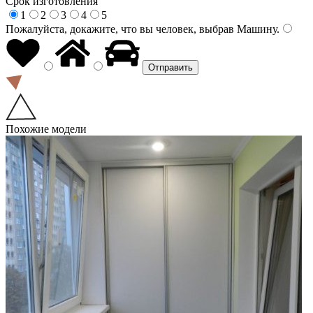
Срок изготовления
1
2
3
4
5
Пожалуйста, докажите, что вы человек, выбрав
Машину
.
Похожие модели