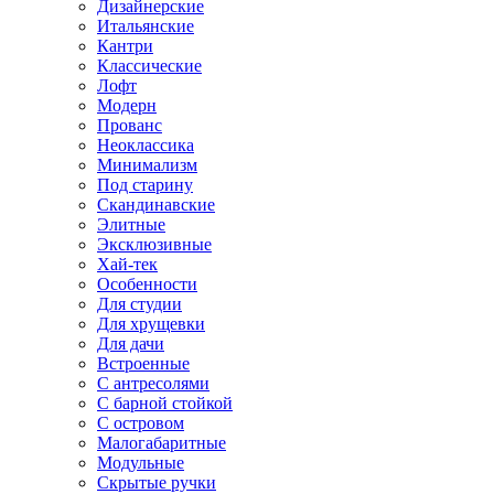
Дизайнерские
Итальянские
Кантри
Классические
Лофт
Модерн
Прованс
Неоклассика
Минимализм
Под старину
Скандинавские
Элитные
Эксклюзивные
Хай-тек
Особенности
Для студии
Для хрущевки
Для дачи
Встроенные
С антресолями
С барной стойкой
С островом
Малогабаритные
Модульные
Скрытые ручки