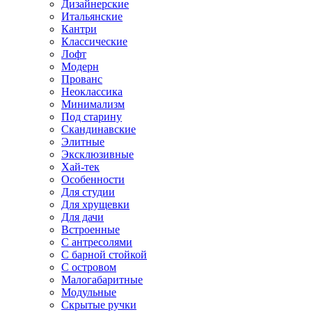
Дизайнерские
Итальянские
Кантри
Классические
Лофт
Модерн
Прованс
Неоклассика
Минимализм
Под старину
Скандинавские
Элитные
Эксклюзивные
Хай-тек
Особенности
Для студии
Для хрущевки
Для дачи
Встроенные
С антресолями
С барной стойкой
С островом
Малогабаритные
Модульные
Скрытые ручки