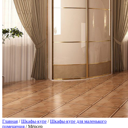
Главная
/
Шкафы-купе
/
Шкафы-купе для маленького
помещения
/ Мёрсер