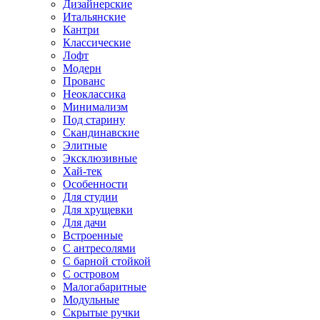
Дизайнерские
Итальянские
Кантри
Классические
Лофт
Модерн
Прованс
Неоклассика
Минимализм
Под старину
Скандинавские
Элитные
Эксклюзивные
Хай-тек
Особенности
Для студии
Для хрущевки
Для дачи
Встроенные
С антресолями
С барной стойкой
С островом
Малогабаритные
Модульные
Скрытые ручки