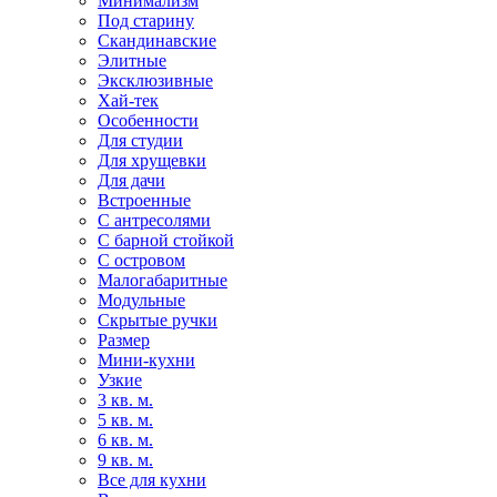
Минимализм
Под старину
Скандинавские
Элитные
Эксклюзивные
Хай-тек
Особенности
Для студии
Для хрущевки
Для дачи
Встроенные
С антресолями
С барной стойкой
С островом
Малогабаритные
Модульные
Скрытые ручки
Размер
Мини-кухни
Узкие
3 кв. м.
5 кв. м.
6 кв. м.
9 кв. м.
Все для кухни