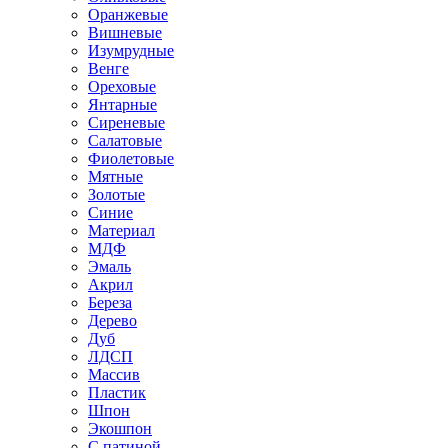
Оранжевые
Вишневые
Изумрудные
Венге
Ореховые
Янтарные
Сиреневые
Салатовые
Фиолетовые
Мятные
Золотые
Синие
Материал
МДФ
Эмаль
Акрил
Береза
Дерево
Дуб
ЛДСП
Массив
Пластик
Шпон
Экошпон
С патиной