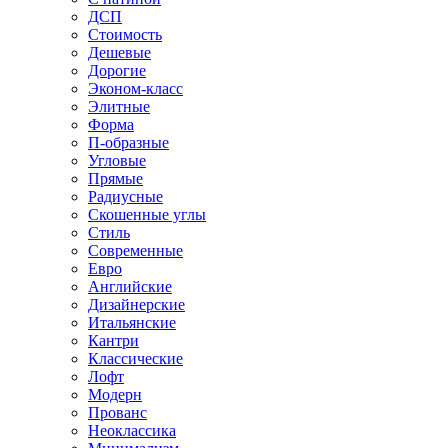
ДСП
Стоимость
Дешевые
Дорогие
Эконом-класс
Элитные
Форма
П-образные
Угловые
Прямые
Радиусные
Скошенные углы
Стиль
Современные
Евро
Английские
Дизайнерские
Итальянские
Кантри
Классические
Лофт
Модерн
Прованс
Неоклассика