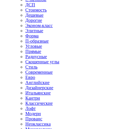
ДСП
Стоимость
Дешевые
Дорогие
Эконом-класс
Элитные
Форма
П-образные
Угловые
Прямые
Радиусные
Скошенные углы
Стиль
Современные
Евро
Английские
Дизайнерские
Итальянские
Кантри
Классические
Лофт
Модерн
Прованс
Неоклассика