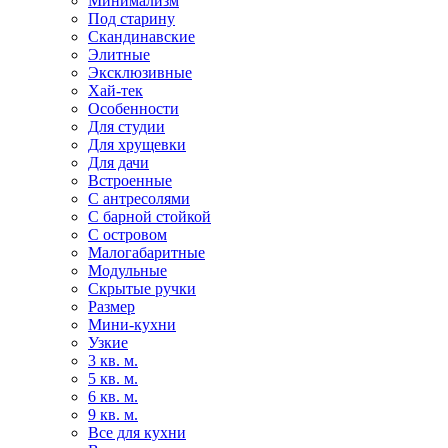
Минимализм
Под старину
Скандинавские
Элитные
Эксклюзивные
Хай-тек
Особенности
Для студии
Для хрущевки
Для дачи
Встроенные
С антресолями
С барной стойкой
С островом
Малогабаритные
Модульные
Скрытые ручки
Размер
Мини-кухни
Узкие
3 кв. м.
5 кв. м.
6 кв. м.
9 кв. м.
Все для кухни