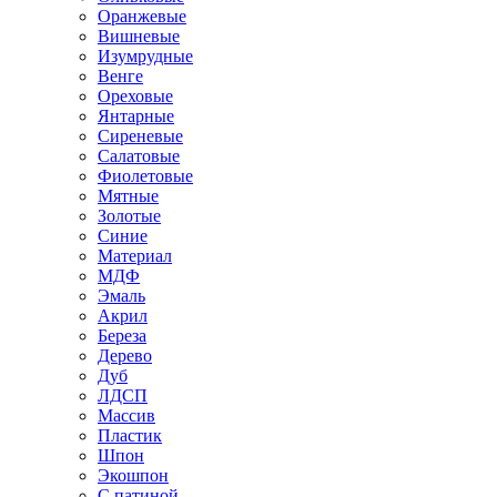
Оранжевые
Вишневые
Изумрудные
Венге
Ореховые
Янтарные
Сиреневые
Салатовые
Фиолетовые
Мятные
Золотые
Синие
Материал
МДФ
Эмаль
Акрил
Береза
Дерево
Дуб
ЛДСП
Массив
Пластик
Шпон
Экошпон
С патиной