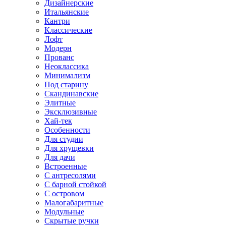
Дизайнерские
Итальянские
Кантри
Классические
Лофт
Модерн
Прованс
Неоклассика
Минимализм
Под старину
Скандинавские
Элитные
Эксклюзивные
Хай-тек
Особенности
Для студии
Для хрущевки
Для дачи
Встроенные
С антресолями
С барной стойкой
С островом
Малогабаритные
Модульные
Скрытые ручки