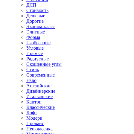
ДСП
Стоимость
Дешевые
Дорогие
Эконом-класс
Элитные
Форма
П-образные
Угловые
Прямые
Радиусные
Скошенные углы
Стиль
Современные
Евро
Английские
Дизайнерские
Итальянские
Кантри
Классические
Лофт
Модерн
Прованс
Неоклассика