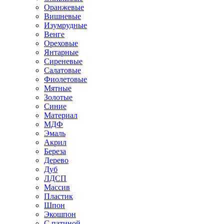
Оранжевые
Вишневые
Изумрудные
Венге
Ореховые
Янтарные
Сиреневые
Салатовые
Фиолетовые
Мятные
Золотые
Синие
Материал
МДФ
Эмаль
Акрил
Береза
Дерево
Дуб
ЛДСП
Массив
Пластик
Шпон
Экошпон
С патиной