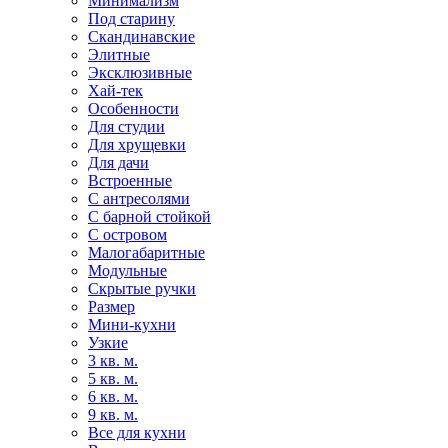
Минимализм
Под старину
Скандинавские
Элитные
Эксклюзивные
Хай-тек
Особенности
Для студии
Для хрущевки
Для дачи
Встроенные
С антресолями
С барной стойкой
С островом
Малогабаритные
Модульные
Скрытые ручки
Размер
Мини-кухни
Узкие
3 кв. м.
5 кв. м.
6 кв. м.
9 кв. м.
Все для кухни