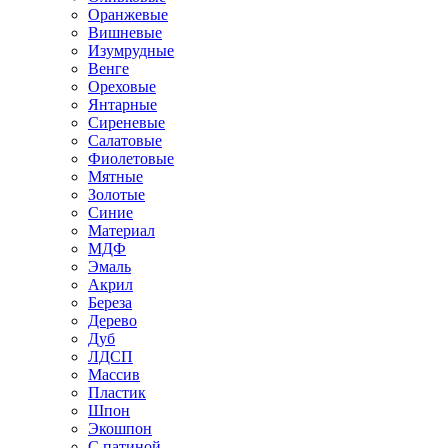
Оранжевые
Вишневые
Изумрудные
Венге
Ореховые
Янтарные
Сиреневые
Салатовые
Фиолетовые
Мятные
Золотые
Синие
Материал
МДФ
Эмаль
Акрил
Береза
Дерево
Дуб
ЛДСП
Массив
Пластик
Шпон
Экошпон
С патиной