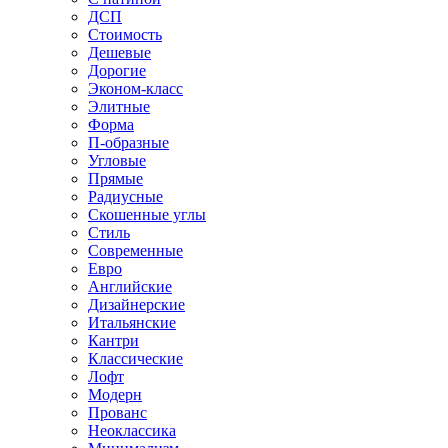
ДСП
Стоимость
Дешевые
Дорогие
Эконом-класс
Элитные
Форма
П-образные
Угловые
Прямые
Радиусные
Скошенные углы
Стиль
Современные
Евро
Английские
Дизайнерские
Итальянские
Кантри
Классические
Лофт
Модерн
Прованс
Неоклассика