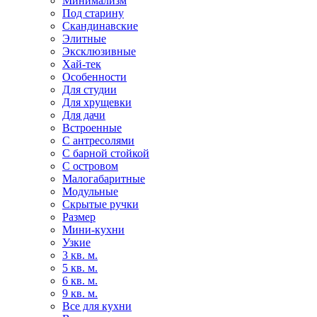
Минимализм
Под старину
Скандинавские
Элитные
Эксклюзивные
Хай-тек
Особенности
Для студии
Для хрущевки
Для дачи
Встроенные
С антресолями
С барной стойкой
С островом
Малогабаритные
Модульные
Скрытые ручки
Размер
Мини-кухни
Узкие
3 кв. м.
5 кв. м.
6 кв. м.
9 кв. м.
Все для кухни