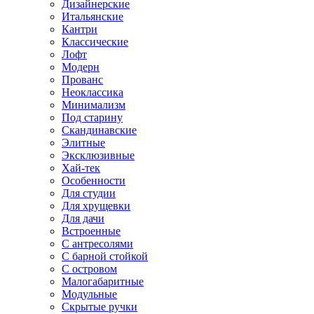
Дизайнерские
Итальянские
Кантри
Классические
Лофт
Модерн
Прованс
Неоклассика
Минимализм
Под старину
Скандинавские
Элитные
Эксклюзивные
Хай-тек
Особенности
Для студии
Для хрущевки
Для дачи
Встроенные
С антресолями
С барной стойкой
С островом
Малогабаритные
Модульные
Скрытые ручки