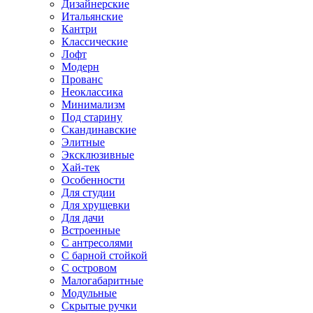
Дизайнерские
Итальянские
Кантри
Классические
Лофт
Модерн
Прованс
Неоклассика
Минимализм
Под старину
Скандинавские
Элитные
Эксклюзивные
Хай-тек
Особенности
Для студии
Для хрущевки
Для дачи
Встроенные
С антресолями
С барной стойкой
С островом
Малогабаритные
Модульные
Скрытые ручки