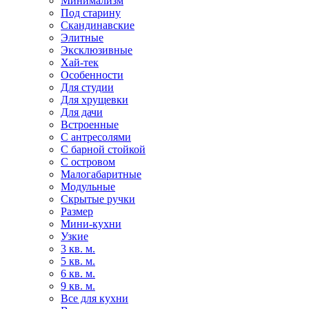
Минимализм
Под старину
Скандинавские
Элитные
Эксклюзивные
Хай-тек
Особенности
Для студии
Для хрущевки
Для дачи
Встроенные
С антресолями
С барной стойкой
С островом
Малогабаритные
Модульные
Скрытые ручки
Размер
Мини-кухни
Узкие
3 кв. м.
5 кв. м.
6 кв. м.
9 кв. м.
Все для кухни