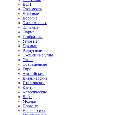
ДСП
Стоимость
Дешевые
Дорогие
Эконом-класс
Элитные
Форма
П-образные
Угловые
Прямые
Радиусные
Скошенные углы
Стиль
Современные
Евро
Английские
Дизайнерские
Итальянские
Кантри
Классические
Лофт
Модерн
Прованс
Неоклассика