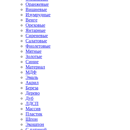
Оранжевые
Вишневые
Изумрудные
Венге
Ореховые
Янтарные
Сиреневые
Салатовые
Фиолетовые
Мятные
Золотые
Синие
Материал
МДФ
Эмаль
Акрил
Береза
Дерево
Дуб
ЛДСП
Массив
Пластик
Шпон
Экошпон
С патиной