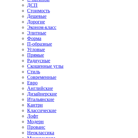
ДСП
Стоимость
Дешевые
Дорогие
Эконом-класс
Элитные
Форма
П-образные
Угловые
Прямые
Радиусные
Скошенные углы
Стиль
Современные
Евро
Английские
Дизайнерские
Итальянские
Кантри
Классические
Лофт
Модерн
Прованс
Неоклассика