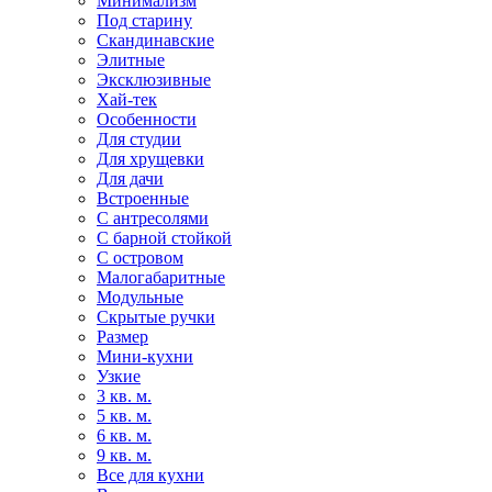
Минимализм
Под старину
Скандинавские
Элитные
Эксклюзивные
Хай-тек
Особенности
Для студии
Для хрущевки
Для дачи
Встроенные
С антресолями
С барной стойкой
С островом
Малогабаритные
Модульные
Скрытые ручки
Размер
Мини-кухни
Узкие
3 кв. м.
5 кв. м.
6 кв. м.
9 кв. м.
Все для кухни