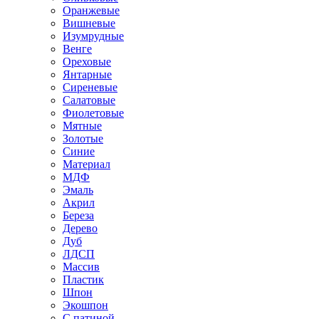
Оранжевые
Вишневые
Изумрудные
Венге
Ореховые
Янтарные
Сиреневые
Салатовые
Фиолетовые
Мятные
Золотые
Синие
Материал
МДФ
Эмаль
Акрил
Береза
Дерево
Дуб
ЛДСП
Массив
Пластик
Шпон
Экошпон
С патиной