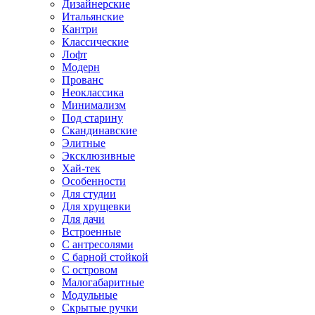
Дизайнерские
Итальянские
Кантри
Классические
Лофт
Модерн
Прованс
Неоклассика
Минимализм
Под старину
Скандинавские
Элитные
Эксклюзивные
Хай-тек
Особенности
Для студии
Для хрущевки
Для дачи
Встроенные
С антресолями
С барной стойкой
С островом
Малогабаритные
Модульные
Скрытые ручки