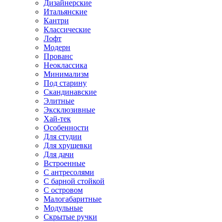
Дизайнерские
Итальянские
Кантри
Классические
Лофт
Модерн
Прованс
Неоклассика
Минимализм
Под старину
Скандинавские
Элитные
Эксклюзивные
Хай-тек
Особенности
Для студии
Для хрущевки
Для дачи
Встроенные
С антресолями
С барной стойкой
С островом
Малогабаритные
Модульные
Скрытые ручки