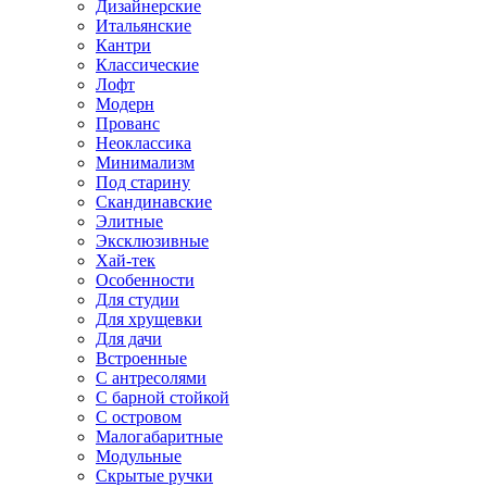
Дизайнерские
Итальянские
Кантри
Классические
Лофт
Модерн
Прованс
Неоклассика
Минимализм
Под старину
Скандинавские
Элитные
Эксклюзивные
Хай-тек
Особенности
Для студии
Для хрущевки
Для дачи
Встроенные
С антресолями
С барной стойкой
С островом
Малогабаритные
Модульные
Скрытые ручки