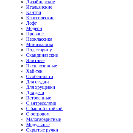
Дизайнерские
Итальянские
Кантри
Классические
Лофт
Модерн
Прованс
Неоклассика
Минимализм
Под старину
Скандинавские
Элитные
Эксклюзивные
Хай-тек
Особенности
Для студии
Для хрущевки
Для дачи
Встроенные
С антресолями
С барной стойкой
С островом
Малогабаритные
Модульные
Скрытые ручки