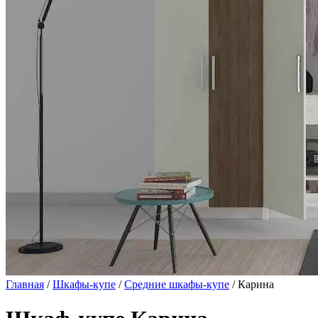
Главная
/
Шкафы-купе
/
Средние шкафы-купе
/ Карина