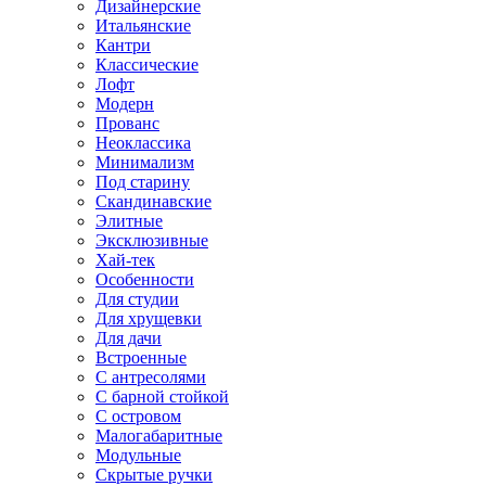
Дизайнерские
Итальянские
Кантри
Классические
Лофт
Модерн
Прованс
Неоклассика
Минимализм
Под старину
Скандинавские
Элитные
Эксклюзивные
Хай-тек
Особенности
Для студии
Для хрущевки
Для дачи
Встроенные
С антресолями
С барной стойкой
С островом
Малогабаритные
Модульные
Скрытые ручки