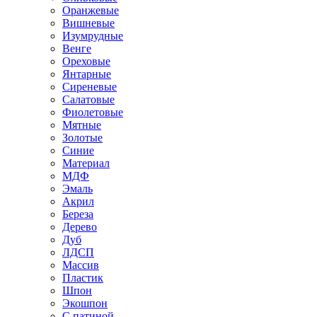
Оранжевые
Вишневые
Изумрудные
Венге
Ореховые
Янтарные
Сиреневые
Салатовые
Фиолетовые
Мятные
Золотые
Синие
Материал
МДФ
Эмаль
Акрил
Береза
Дерево
Дуб
ЛДСП
Массив
Пластик
Шпон
Экошпон
С патиной