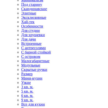
Минимализм
Под старину
Скандинавские
Элитные
Эксклюзивные
Хай-тек
Особенности
Для студии
Для хрущевки
Для дачи
Встроенные
С антресолями
С барной стойкой
С островом
Малогабаритные
Модульные
Скрытые ручки
Размер
Мини-кухни
Узкие
3 кв. м.
5 кв. м.
6 кв. м.
9 кв. м.
Все для кухни