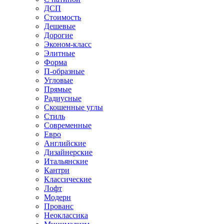
ДСП
Стоимость
Дешевые
Дорогие
Эконом-класс
Элитные
Форма
П-образные
Угловые
Прямые
Радиусные
Скошенные углы
Стиль
Современные
Евро
Английские
Дизайнерские
Итальянские
Кантри
Классические
Лофт
Модерн
Прованс
Неоклассика