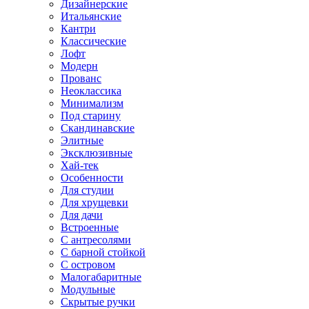
Дизайнерские
Итальянские
Кантри
Классические
Лофт
Модерн
Прованс
Неоклассика
Минимализм
Под старину
Скандинавские
Элитные
Эксклюзивные
Хай-тек
Особенности
Для студии
Для хрущевки
Для дачи
Встроенные
С антресолями
С барной стойкой
С островом
Малогабаритные
Модульные
Скрытые ручки