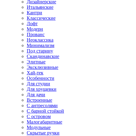
Дизайнерские
Итальянские
Кантри
Классические
Лофт
Модерн
Прованс
Неоклассика
Минимализм
Под старину
Скандинавские
Элитные
Эксклюзивные
Хай-тек
Особенности
Для студии
Для хрущевки
Для дачи
Встроенные
С антресолями
С барной стойкой
С островом
Малогабаритные
Модульные
Скрытые ручки