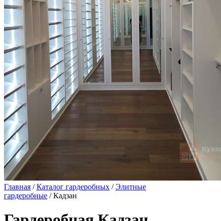
Главная
/
Каталог гардеробных
/
Элитные
гардеробные
/ Кадзан
Гардеробная Кадзан