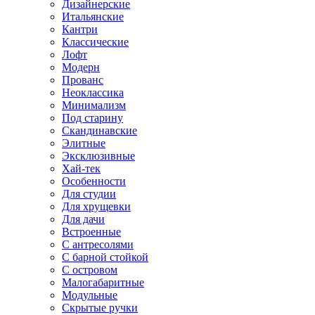
Дизайнерские
Итальянские
Кантри
Классические
Лофт
Модерн
Прованс
Неоклассика
Минимализм
Под старину
Скандинавские
Элитные
Эксклюзивные
Хай-тек
Особенности
Для студии
Для хрущевки
Для дачи
Встроенные
С антресолями
С барной стойкой
С островом
Малогабаритные
Модульные
Скрытые ручки