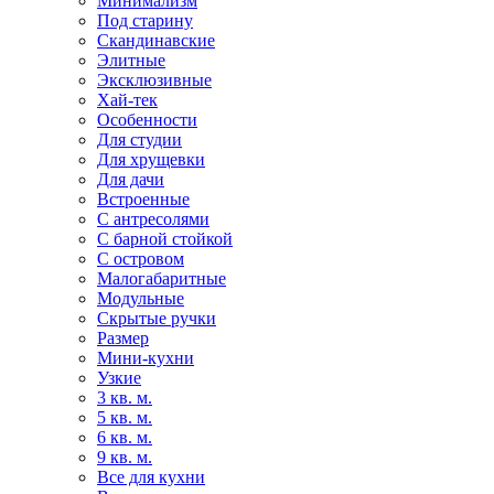
Минимализм
Под старину
Скандинавские
Элитные
Эксклюзивные
Хай-тек
Особенности
Для студии
Для хрущевки
Для дачи
Встроенные
С антресолями
С барной стойкой
С островом
Малогабаритные
Модульные
Скрытые ручки
Размер
Мини-кухни
Узкие
3 кв. м.
5 кв. м.
6 кв. м.
9 кв. м.
Все для кухни