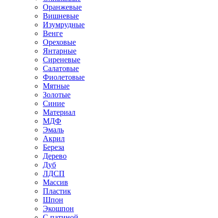
Оранжевые
Вишневые
Изумрудные
Венге
Ореховые
Янтарные
Сиреневые
Салатовые
Фиолетовые
Мятные
Золотые
Синие
Материал
МДФ
Эмаль
Акрил
Береза
Дерево
Дуб
ЛДСП
Массив
Пластик
Шпон
Экошпон
С патиной