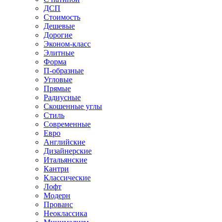
ДСП
Стоимость
Дешевые
Дорогие
Эконом-класс
Элитные
Форма
П-образные
Угловые
Прямые
Радиусные
Скошенные углы
Стиль
Современные
Евро
Английские
Дизайнерские
Итальянские
Кантри
Классические
Лофт
Модерн
Прованс
Неоклассика