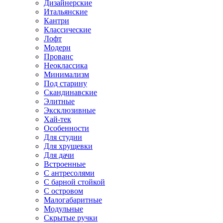
Дизайнерские
Итальянские
Кантри
Классические
Лофт
Модерн
Прованс
Неоклассика
Минимализм
Под старину
Скандинавские
Элитные
Эксклюзивные
Хай-тек
Особенности
Для студии
Для хрущевки
Для дачи
Встроенные
С антресолями
С барной стойкой
С островом
Малогабаритные
Модульные
Скрытые ручки