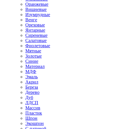
Оранжевые
Вишневые
Изумрудные
Венге
Ореховые
Янтарные
Сиреневые
Салатовые
Фиолетовые
Мятные
Золотые
Синие
Материал
МДФ
Эмаль
Акрил
Береза
Дерево
Дуб
ЛДСП
Массив
Пластик
Шпон
Экошпон
С патиной