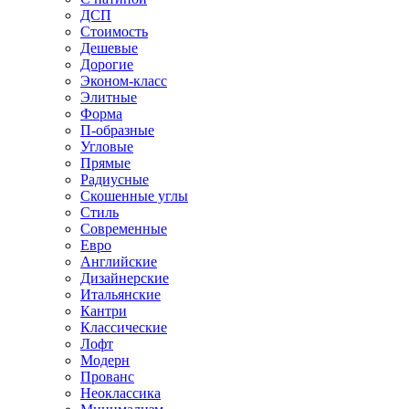
ДСП
Стоимость
Дешевые
Дорогие
Эконом-класс
Элитные
Форма
П-образные
Угловые
Прямые
Радиусные
Скошенные углы
Стиль
Современные
Евро
Английские
Дизайнерские
Итальянские
Кантри
Классические
Лофт
Модерн
Прованс
Неоклассика