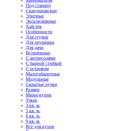
Минимализм
Под старину
Скандинавские
Элитные
Эксклюзивные
Хай-тек
Особенности
Для студии
Для хрущевки
Для дачи
Встроенные
С антресолями
С барной стойкой
С островом
Малогабаритные
Модульные
Скрытые ручки
Размер
Мини-кухни
Узкие
3 кв. м.
5 кв. м.
6 кв. м.
9 кв. м.
Все для кухни