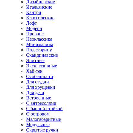
Дизайнерские
Итальянские
Кантри
Классические
Лофт
Модерн
Прованс
Неоклассика
Минимализм
Под старину
Скандинавские
Элитные
Эксклюзивные
Хай-тек
Особенности
Для студии
Для хрущевки
Для дачи
Встроенные
С антресолями
С барной стойкой
С островом
Малогабаритные
Модульные
Скрытые ручки