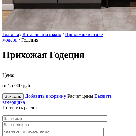
Главная
/
Каталог прихожих
/
Прихожие в стиле
модерн
/ Годеция
Прихожая Годеция
Цена:
от 55 000
руб.
Добавить в корзину
Расчет цены
Вызвать
Заказать
замерщика
Получить расчет