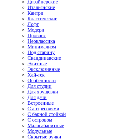
Дизайнерские
Итальянские
Кантри
Классические
Лофт
Модерн
Прованс
Неоклассика
Минимализм
Под старину
Скандинавские
Элитные
Эксклюзивные
Хай-тек
Особенности
Для студии
Для хрущевки
Для дачи
Встроенные
С антресолями
С барной стойкой
С островом
Малогабаритные
Модульные
Скрытые ручки